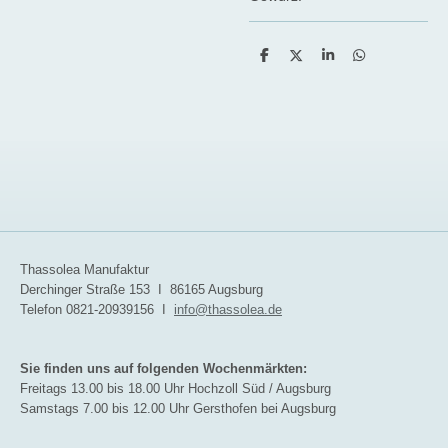
T
T
T
T
e
e
e
e
i
i
i
i
l
l
l
l
e
e
e
e
n
n
n
n
Thassolea Manufaktur
Derchinger Straße 153 I 86165 Augsburg
Telefon 0821-20939156 I
info@thassolea.de
Sie finden uns auf folgenden Wochenmärkten:
Freitags 13.00 bis 18.00 Uhr Hochzoll Süd / Augsburg
Samstags 7.00 bis 12.00 Uhr Gersthofen bei Augsburg