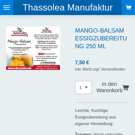
Thassolea Manufaktur
Zum
Hauptinhalt
springen
MANGO-BALSAM
ESSIGZUBEREITU
NG 250 ML
7,50 €
inkl. MwSt zzgl. Versandkosten
In den
Warenkorb
Leichte, fruchtige
Essigzubereitung aus
eigener Herstellung:
Zutaten:
frisch gekochte